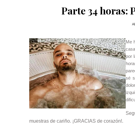
Parte 34 horas: 
A
Me h
casa
por 
hora
pare
sé s
dol
izqu
difi
Seg
muestras de cariño. ¡GRACIAS de corazón!.