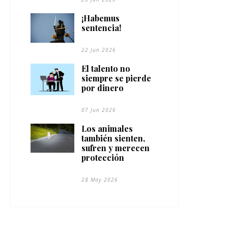
¡Habemus
sentencia!
22 Jun 2026
El talento no
siempre se pierde
por dinero
07 Jun 2026
Los animales
también sienten,
sufren y merecen
protección
28 May 2026