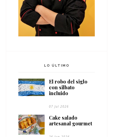
LO ÚLTIMO
El robo del siglo
con silbato
incluido
07 Jul 2026
Cake salado
artesanal gourmet
26 Jun 2026