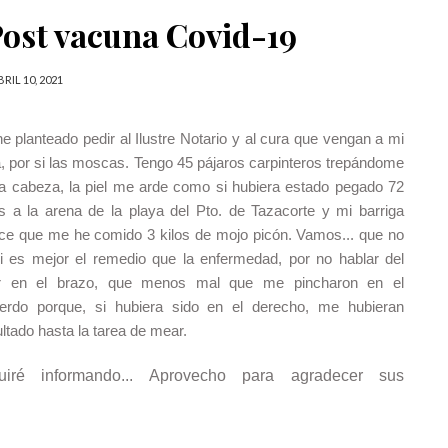
Post vacuna Covid-19
BRIL 10, 2021
e planteado pedir al Ilustre Notario y al cura que vengan a mi
, por si las moscas. Tengo 45 pájaros carpinteros trepándome
la cabeza, la piel me arde como si hubiera estado pegado 72
s a la arena de la playa del Pto. de Tazacorte y mi barriga
ce que me he comido 3 kilos de mojo picón. Vamos... que no
i es mejor el remedio que la enfermedad, por no hablar del
or en el brazo, que menos mal que me pincharon en el
ierdo porque, si hubiera sido en el derecho, me hubieran
cultado hasta la tarea de mear.
uiré informando... Aprovecho para agradecer sus