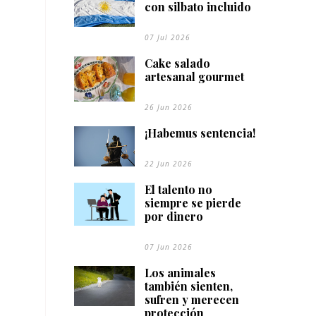
con silbato incluido
07 Jul 2026
Cake salado
artesanal gourmet
26 Jun 2026
¡Habemus sentencia!
22 Jun 2026
El talento no
siempre se pierde
por dinero
07 Jun 2026
Los animales
también sienten,
sufren y merecen
protección