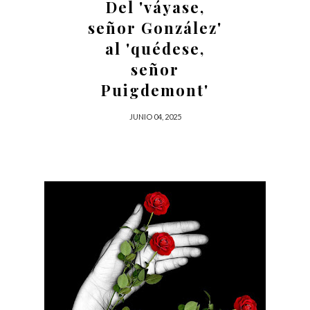
Del 'váyase,
señor González'
al 'quédese,
señor
Puigdemont'
JUNIO 04, 2025