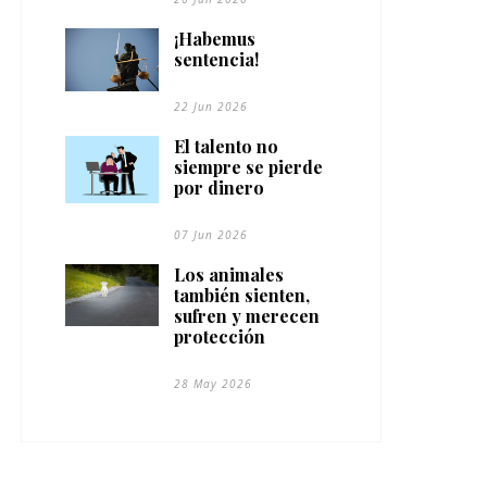
¡Habemus
sentencia!
22 Jun 2026
El talento no
siempre se pierde
por dinero
07 Jun 2026
Los animales
también sienten,
sufren y merecen
protección
28 May 2026