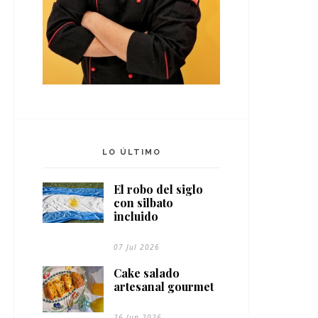
LO ÚLTIMO
El robo del siglo
con silbato
incluido
07 Jul 2026
Cake salado
artesanal gourmet
26 Jun 2026