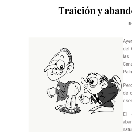
Traición y aband
EN
Ayer
del 
las
Can
Palm
Pero
de c
esen
El 
aban
natu