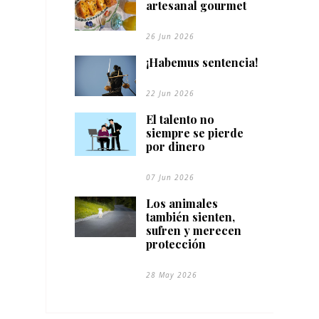
artesanal gourmet
26 Jun 2026
¡Habemus sentencia!
22 Jun 2026
El talento no
siempre se pierde
por dinero
07 Jun 2026
Los animales
también sienten,
sufren y merecen
protección
28 May 2026