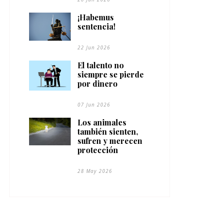
¡Habemus
sentencia!
22 Jun 2026
El talento no
siempre se pierde
por dinero
07 Jun 2026
Los animales
también sienten,
sufren y merecen
protección
28 May 2026