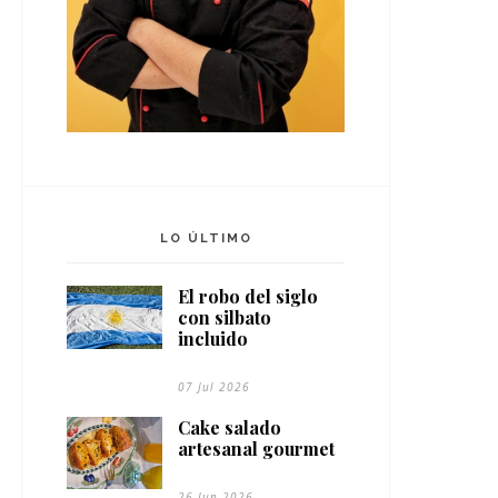
LO ÚLTIMO
El robo del siglo
con silbato
incluido
07 Jul 2026
Cake salado
artesanal gourmet
26 Jun 2026