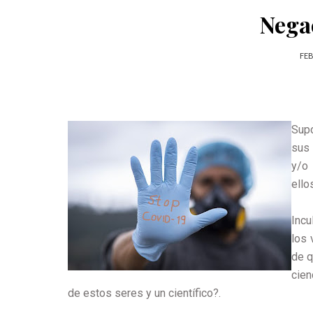
Nega
FEB
Sup
sus
y/o
ello
Incu
los 
de q
cien
de estos seres y un científico?.