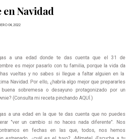
 en Navidad
ERO 04, 2022
gas a una edad donde te das cuenta que el 31 de
iembre es mejor pasarlo con tu familia, porque la vida da
has vueltas y no sabes si llegue a faltar alguien en la
xima Navidad. Por ello, ¿habría algo mejor que prepararles
 buena sobremesa o desayuno protagonizado por un
wnie? (Consulta mi receta pinchando
AQUÍ.
)
gas a una edad en la que te das cuenta que no puedes
erar "ver un cambio si no haces nada diferente". Nos
ontramos en
fechas en las que, todos, nos hemos
 estrenado, ¿cuál es el tuyo?. ¡Mímate! ¡Escucha a tu