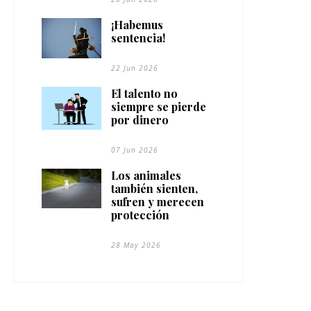
¡Habemus
sentencia!
22 Jun 2026
El talento no
siempre se pierde
por dinero
07 Jun 2026
Los animales
también sienten,
sufren y merecen
protección
28 May 2026