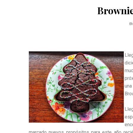
Brownie
EN
Lle
dic
muc
pró
una
Bro
Lle
esp
enc
marcado nuevos propósitos para este año recién