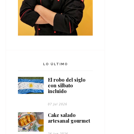
LO ÚLTIMO
El robo del siglo
con silbato
incluido
07 Jul 2026
Cake salado
artesanal gourmet
26 Jun 2026